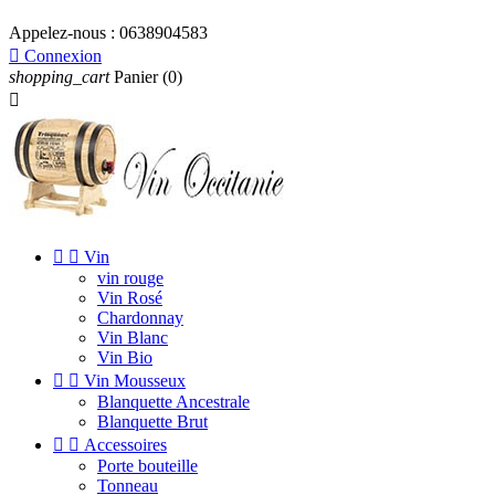
Appelez-nous :
0638904583

Connexion
shopping_cart
Panier
(0)



Vin
vin rouge
Vin Rosé
Chardonnay
Vin Blanc
Vin Bio


Vin Mousseux
Blanquette Ancestrale
Blanquette Brut


Accessoires
Porte bouteille
Tonneau