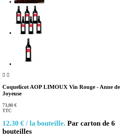


Coquelicot AOP LIMOUX Vin Rouge - Anne de
Joyeuse
73,80 €
TTC
12.30 € /
la bouteille.
Par c
arton de 6
bouteilles