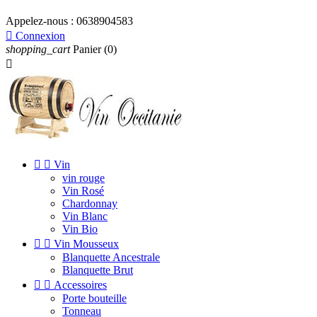
Appelez-nous :
0638904583

Connexion
shopping_cart
Panier
(0)



Vin
vin rouge
Vin Rosé
Chardonnay
Vin Blanc
Vin Bio


Vin Mousseux
Blanquette Ancestrale
Blanquette Brut


Accessoires
Porte bouteille
Tonneau