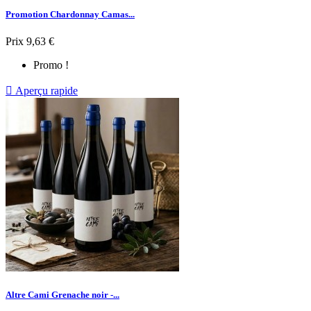
Promotion Chardonnay Camas...
Prix
9,63 €
Promo !

Aperçu rapide
Altre Cami Grenache noir -...