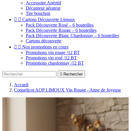
Accessoire Apéritif
Décanteur aérateur
Tire bouchon


Cartons Découverte Limoux
Pack Découverte Rosé – 6 bouteilles
Pack Découverte Rouge – 6 bouteilles
Pack Découverte Blanc Chardonnay – 6 bouteilles
Cartons découverte


Nos promotions en cours
Promotions vin rouge /12 BT
Promotions vin rosé /12 BT
Promotions chardonnay /12 BT

Rechercher
Accueil
Coquelicot AOP LIMOUX Vin Rouge - Anne de Joyeuse