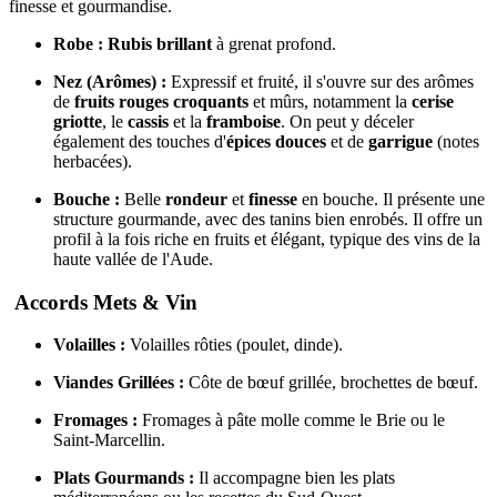
finesse et gourmandise.
Robe :
Rubis brillant
à grenat profond.
Nez (Arômes) :
Expressif et fruité, il s'ouvre sur des arômes
de
fruits rouges croquants
et mûrs, notamment la
cerise
griotte
, le
cassis
et la
framboise
. On peut y déceler
également des touches d'
épices douces
et de
garrigue
(notes
herbacées).
Bouche :
Belle
rondeur
et
finesse
en bouche. Il présente une
structure gourmande, avec des tanins bien enrobés. Il offre un
profil à la fois riche en fruits et élégant, typique des vins de la
haute vallée de l'Aude.
Accords Mets & Vin
Volailles :
Volailles rôties (poulet, dinde).
Viandes Grillées :
Côte de bœuf grillée, brochettes de bœuf.
Fromages :
Fromages à pâte molle comme le Brie ou le
Saint-Marcellin.
Plats Gourmands :
Il accompagne bien les plats