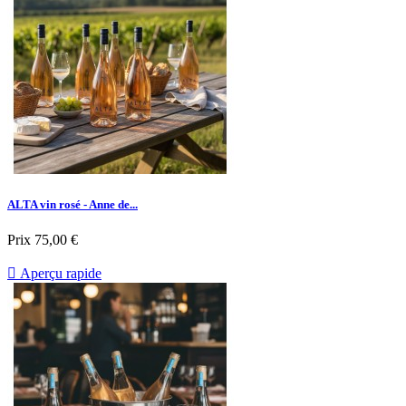
ALTA vin rosé - Anne de...
Prix
75,00 €

Aperçu rapide