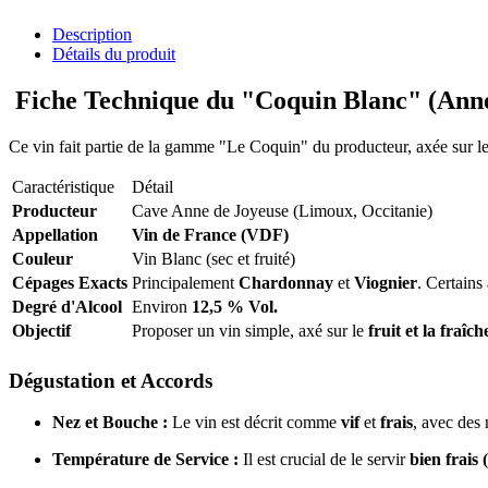
Description
Détails du produit
Fiche Technique du "Coquin Blanc" (Anne
Ce vin fait partie de la gamme "Le Coquin" du producteur, axée sur le pla
Caractéristique
Détail
Producteur
Cave Anne de Joyeuse (Limoux, Occitanie)
Appellation
Vin de France (VDF)
Couleur
Vin Blanc (sec et fruité)
Cépages Exacts
Principalement
Chardonnay
et
Viognier
. Certains
Degré d'Alcool
Environ
12,5 % Vol.
Objectif
Proposer un vin simple, axé sur le
fruit et la fraîc
Dégustation et Accords
Nez et Bouche :
Le vin est décrit comme
vif
et
frais
, avec des 
Température de Service :
Il est crucial de le servir
bien frais 