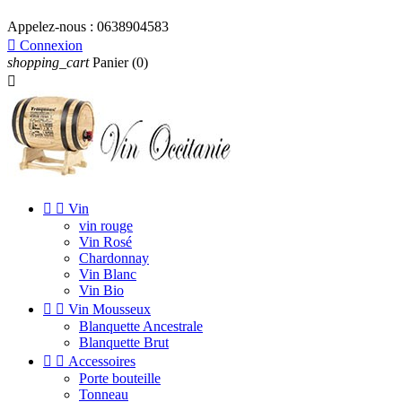
Appelez-nous :
0638904583

Connexion
shopping_cart
Panier
(0)



Vin
vin rouge
Vin Rosé
Chardonnay
Vin Blanc
Vin Bio


Vin Mousseux
Blanquette Ancestrale
Blanquette Brut


Accessoires
Porte bouteille
Tonneau