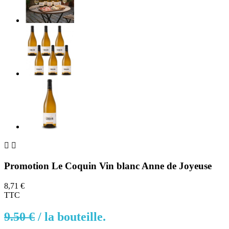


Promotion Le Coquin Vin blanc Anne de Joyeuse
8,71 €
TTC
9.50 €
/
la bouteille.