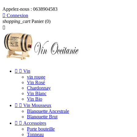
Appelez-nous :
0638904583

Connexion
shopping_cart
Panier
(0)



Vin
vin rouge
Vin Rosé
Chardonnay
Vin Blanc
Vin Bio


Vin Mousseux
Blanquette Ancestrale
Blanquette Brut


Accessoires
Porte bouteille
Tonneau