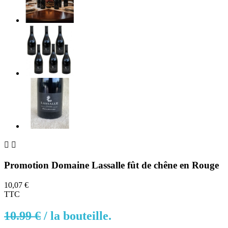


Promotion Domaine Lassalle fût de chêne en Rouge
10,07 €
TTC
10.99 €
/
la bouteille.