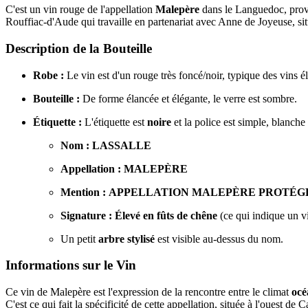
C'est un vin rouge de l'appellation
Malepère
dans le Languedoc, prov
Rouffiac-d'Aude qui travaille en partenariat avec Anne de Joyeuse, si
Description de la Bouteille
Robe :
Le vin est d'un rouge très foncé/noir, typique des vins él
Bouteille :
De forme élancée et élégante, le verre est sombre.
Étiquette :
L'étiquette est
noire
et la police est simple, blanche
Nom :
LASSALLE
Appellation :
MALEPÈRE
Mention :
APPELLATION MALEPÈRE PROTÉG
Signature :
Élevé en fûts de chêne
(ce qui indique un vi
Un petit
arbre stylisé
est visible au-dessus du nom.
Informations sur le Vin
Ce vin de Malepère est l'expression de la rencontre entre le climat
océ
C'est ce qui fait la spécificité de cette appellation, située à l'ouest de 